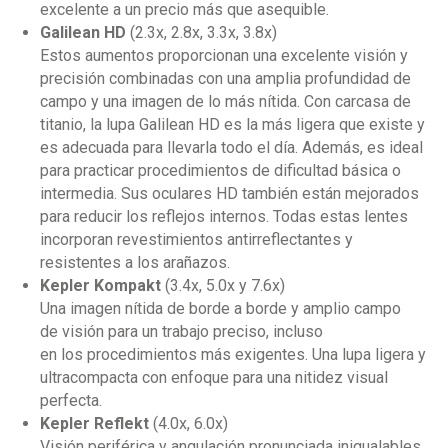
excelente a un precio más que asequible.
Galilean HD
(2.3x, 2.8x, 3.3x, 3.8x)
Estos aumentos proporcionan una excelente visión y
precisión combinadas con una amplia profundidad de
campo y una imagen de lo más nítida. Con carcasa de
titanio, la lupa Galilean HD es la más ligera que existe y
es adecuada para llevarla todo el día. Además, es ideal
para practicar procedimientos de dificultad básica o
intermedia. Sus oculares HD también están mejorados
para reducir los reflejos internos. Todas estas lentes
incorporan revestimientos antirreflectantes y
resistentes a los arañazos.
Kepler Kompakt
(3.4x, 5.0x y 7.6x)
Una imagen
nítida
de
borde
a
borde
y
amplio
campo
de
visión
para un
trabajo preciso, incluso
en
los
procedimientos
más
exigentes. Una lupa ligera
y
ultracompacta
con
enfoque
para
una
nitidez
visual
perfecta.
Kepler Reflekt
(4.0x, 6.0x)
Visión periférica y angulación pronunciada inigualables.