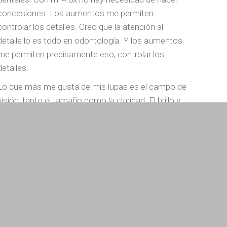
concesiones. Los aumentos me permiten
controlar los detalles. Creo que la atención al
detalle lo es todo en odontología. Y los aumentos
me permiten precisamente eso, controlar los
detalles.
Lo que más me gusta de mis lupas es el campo de
visión, tanto el tamaño como la claridad. El brillo y
la extrema nitidez de la imagen mejoran mi
enfoque, alivian mis ojos y me proporcionan un
gran placer de trabajo.
Al final, el hecho de que los aumentos y los
ángulos se ajusten a mi anatomía y a mi posición
de trabajo supone un gran alivio tanto para mis
ojos como para mi cuello.
Malte Heinrich, DDS, experto en odontología