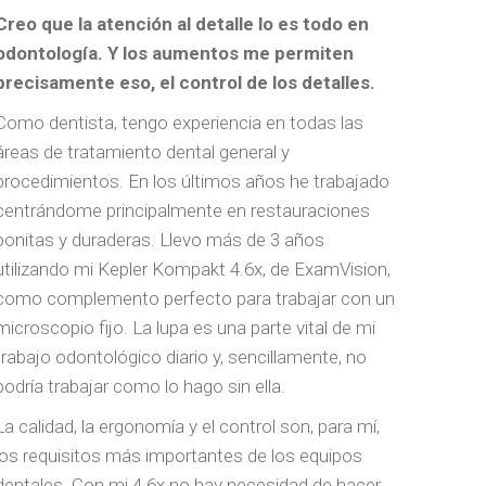
Creo que la atención al detalle lo es todo en
odontología. Y los aumentos me permiten
precisamente eso, el control de los detalles.
Como dentista, tengo experiencia en todas las
áreas de tratamiento dental general y
procedimientos. En los últimos años he trabajado
centrándome principalmente en restauraciones
bonitas y duraderas. Llevo más de 3 años
utilizando mi Kepler Kompakt 4.6x, de ExamVision,
como complemento perfecto para trabajar con un
microscopio fijo. La lupa es una parte vital de mi
trabajo odontológico diario y, sencillamente, no
podría trabajar como lo hago sin ella.
La calidad, la ergonomía y el control son, para mí,
los requisitos más importantes de los equipos
dentales. Con mi 4.6x no hay necesidad de hacer