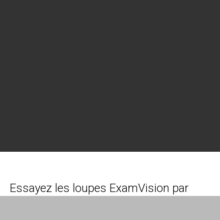
Essayez les loupes ExamVision par
vous-même et bénéficiez de conseils
auprès de votre revendeur ExamVision.