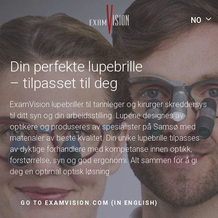
NO
Din perfekte lupebrille
– tilpasset til deg
ExamVision lupebriller til tannleger og kirurger skreddersys
til ditt syn og din arbeidsstilling. Lupene designes av
optikere og produseres av spesialister på Samsø med
materialer av beste kvalitet. Din unike lupebrille tilpasses
av dyktige forhandlere med kompetanse innen optikk,
forstørrelse, syn og god ergonomi. Alt sammen for å gi
deg en optimal optisk løsning.
GO TO EXAMVISION.COM (IN ENGLISH)