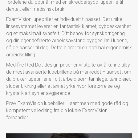
fordelene du oppnår med en skreddersydd lupebrille til
dentalt
ell
er medisinsk bruk.
ExamVision lup
e
briller er
individuelt tilpasset. Det unike
linsesys
te
met leverer en fantasti
s
k klarhet, dybdeskarphet
og et maksimalt syn
sfelt. Ditt
behov for synskorrigering
og
din
egendefinerte
arbeidsavstand bygges inn i lupene,
så de passer til
deg. Dette bidrar til en optimal
ergonomisk
arbeidsstilling.
Med fire
Red Dot-design
-
priser
er vi stolte av
å kunne tilby
de mest avanserte lupebrillen
e på markedet –
u
ansett om
du br
uker lupebrillene i ditt arbeid
som tannlege, tannpleier,
student, kirurg eller et annet yrke hvor forstørrelse og
krystallklart syn er avgjørende.
Prøv ExamVision lupebriller – sammen med gode råd og
kompetent veiledning fra din lokale ExamVision
forhandler.